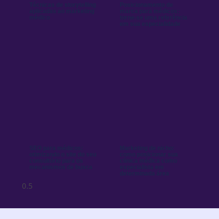
Técnicas de storytelling
Posicionamento de
aplicadas ao marketing
marca para médicos:
médico
torne-se uma referência
em sua especialidade
SEO para médicos:
Marketing de nicho:
otimizando o site do seu
como posicionar sua
consultório para os
clínica médica como
mecanismos de busca
especialista em
determinada área