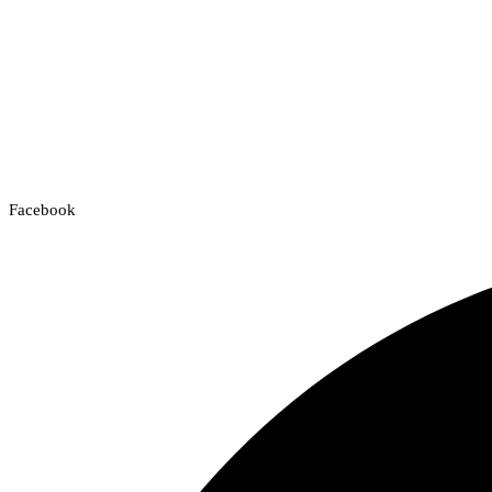
Facebook