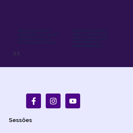
SEO para médicos:
Marketing de nicho:
otimizando o site do seu
como posicionar sua
consultório para os
clínica médica como
mecanismos de busca
especialista em
determinada área
Sessões