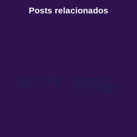
Posts relacionados
Técnicas de storytelling
Posicionamento de
aplicadas ao marketing
marca para médicos:
médico
torne-se uma referência
em sua especialidade